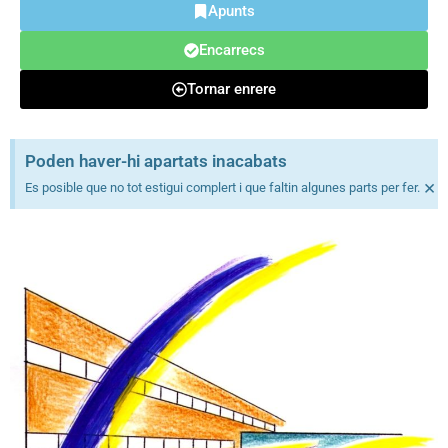
Apunts
Encarrecs
Tornar enrere
Poden haver-hi apartats inacabats
×
Es posible que no tot estigui complert i que faltin algunes parts per fer.